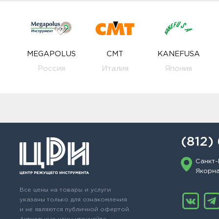
MEGAPOLUS
CMT
KANEFUSA
Россия
Италия
Япония
(812)
Санкт-
Якорная
Все цены на товары и услуги
указаны только для ознакомления
и не являются публичной офертой.