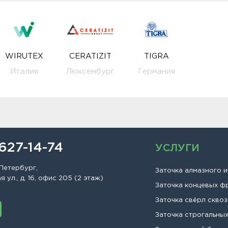
WIRUTEX
CERATIZIT
TIGRA
Италия
Люксембург
Германия
 627-14-74
УСЛУГИ
Петербург,
Заточка алмазного 
 ул., д. 16, офис 205 (2 этаж)
Заточка концевых ф
Заточка свёрл сквоз
Заточка строгальны