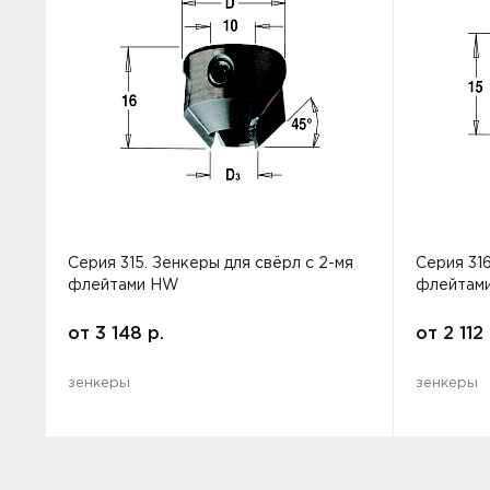
Серия 315. Зенкеры для свёрл с 2-мя
Серия 316
флейтами HW
флейтам
от
3 148
р.
от
2 112
зенкеры
зенкеры