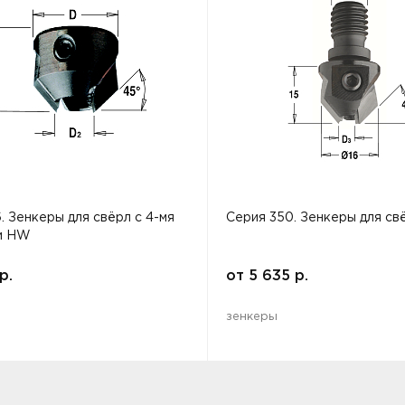
. Зенкеры для свёрл с 4-мя
Серия 350. Зенкеры для св
и HW
р.
от
5 635
р.
зенкеры