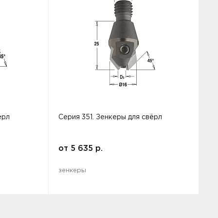
ёрл
Серия 351. Зенкеры для свёрл
С
ц
от
5 635
р.
зенкеры
з