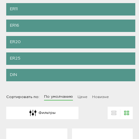
ER11
ER16
ER20
ER25
DIN
По умолчанию
Сортировать по:
Цене
Новизне