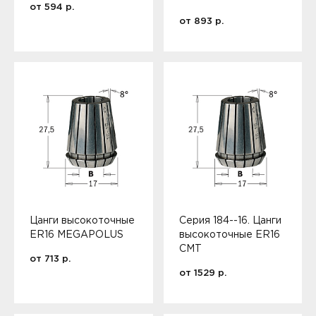
от
594
р.
от
893
р.
Цанги высокоточные
Серия 184--16. Цанги
ER16 MEGAPOLUS
высокоточные ER16
CMT
от
713
р.
от
1529
р.