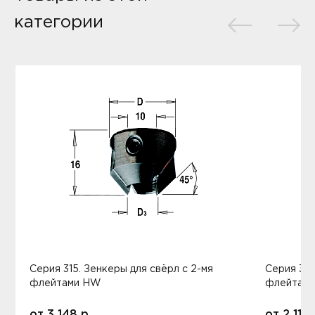
категории
Серия 315. Зенкеры для свёрл с 2-мя
Серия 316
флейтами HW
флейтам
от
3 148
р.
от
2 112