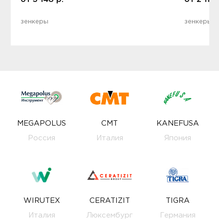
зенкеры
зенкеры
MEGAPOLUS
CMT
KANEFUSA
Россия
Италия
Япония
WIRUTEX
CERATIZIT
TIGRA
Италия
Люксембург
Германия