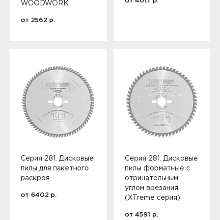
от
4017
р.
WOODWORK
от
2562
р.
Серия 281. Дисковые
Серия 281. Дисковые
пилы для пакетного
пилы форматные с
раскроя
отрицательным
углом врезания
от
6402
р.
(XTreme серия)
от
4591
р.