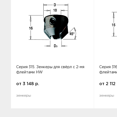
Серия 315. Зенкеры для свёрл с 2-мя
Серия 316
флейтами HW
флейтам
от
3 148
р.
от
2 112
зенкеры
зенкеры