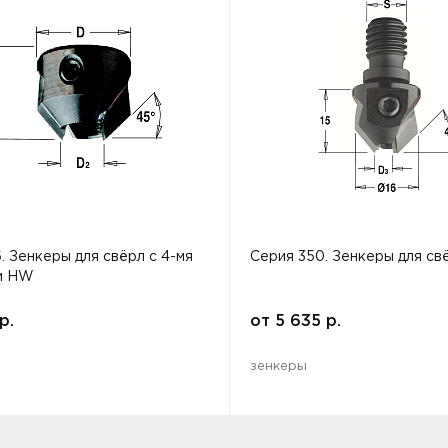
. Зенкеры для свёрл с 4-мя
Серия 350. Зенкеры для св
и HW
р.
от
5 635
р.
зенкеры