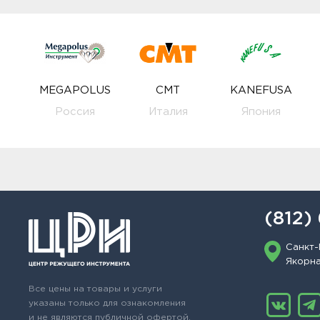
MEGAPOLUS
CMT
KANEFUSA
Россия
Италия
Япония
(812)
Санкт-
Якорная
Все цены на товары и услуги
указаны только для ознакомления
и не являются публичной офертой.