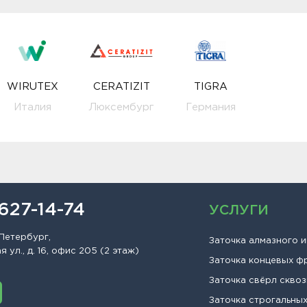
WIRUTEX
CERATIZIT
TIGRA
Италия
Люксембург
Германия
 627-14-74
УСЛУГИ
Петербург,
Заточка алмазного 
 ул., д. 16, офис 205 (2 этаж)
Заточка концевых ф
Заточка свёрл сквоз
Заточка строгальны