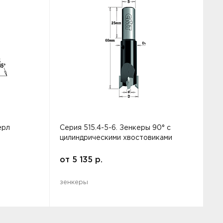
ёрл
Серия 515.4-5-6. Зенкеры 90° с
С
цилиндрическими хвостовиками
п
от
5 135
р.
зенкеры
з