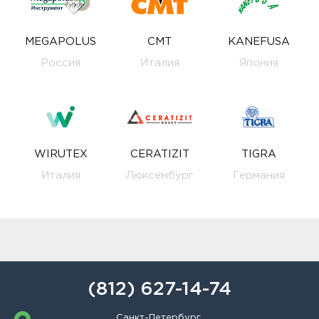
MEGAPOLUS
CMT
KANEFUSA
Россия
Италия
Япония
WIRUTEX
CERATIZIT
TIGRA
Италия
Люксембург
Германия
(812) 627-14-74
Санкт-Петербург,