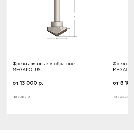
Фрезы алмазные V-образные
Фрезы ал
MEGAPOLUS
MEGAPO
от
13 000
р.
от
8 181
пазовые
пазовые