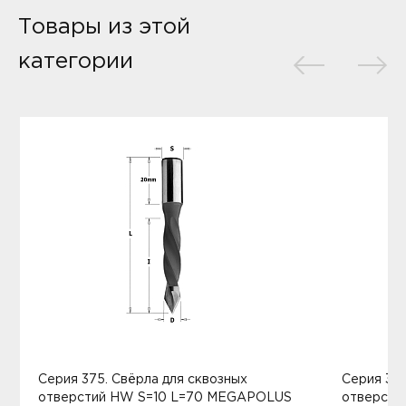
Товары из этой
категории
Серия 375. Свёрла для сквозных
Серия 313
отверстий HW S=10 L=70 MEGAPOLUS
отверстий