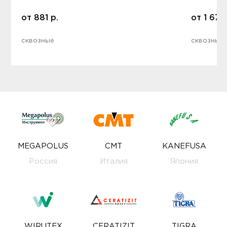
от
881
р.
от
1 672
сквозные
сквозные
MEGAPOLUS
CMT
KANEFUSA
Россия
Италия
Япония
WIRUTEX
CERATIZIT
TIGRA