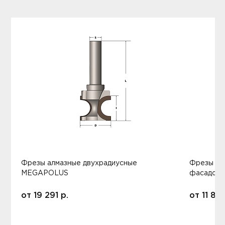
Фрезы алмазные двухрадиусные
Фрезы ал
MEGAPOLUS
фасадов
от
19 291
р.
от
11 80