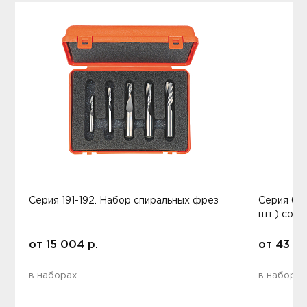
Серия 191-192. Набор спиральных фрез
Серия 60
шт.) со 
от
15 004
р.
от
43 2
в наборах
в наборах