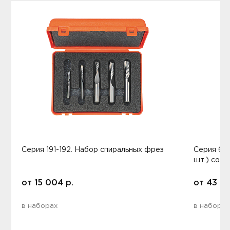
Серия 191-192. Набор спиральных фрез
Серия 60
шт.) со 
от
15 004
р.
от
43 2
в наборах
в наборах