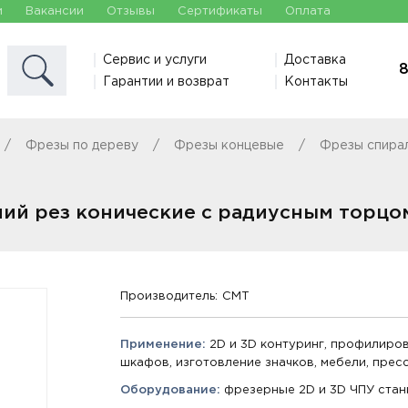
и
Вакансии
Отзывы
Сертификаты
Оплата
Сервис и услуги
Доставка
8
Гарантии и возврат
Контакты
Фрезы по дереву
Фрезы концевые
Фрезы спира
ний рез конические с радиусным торцо
Производитель:
CMT
Применение:
2D и 3D контуринг, профилиро
шкафов, изготовление значков, мебели, прес
Оборудование:
фрезерные 2D и 3D ЧПУ стан