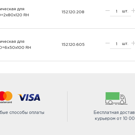
ическая для
шт.
152.120.208
D=2x80x120 RH
ическая для
шт.
152.120.605
 D=6x50x100 RH
бые способы оплаты
Бесплатная достав
курьером от 10 0