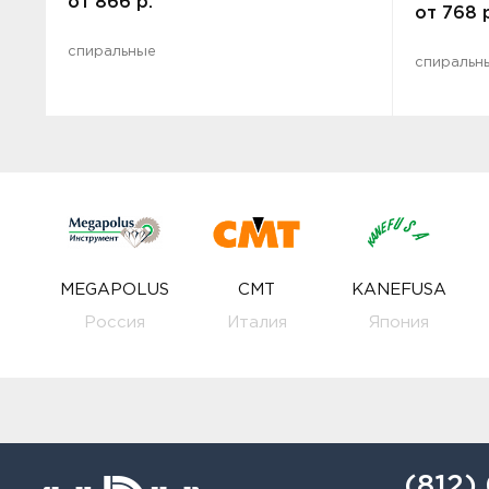
от
866
р.
от
768
спиральные
спиральн
MEGAPOLUS
CMT
KANEFUSA
Россия
Италия
Япония
(812)