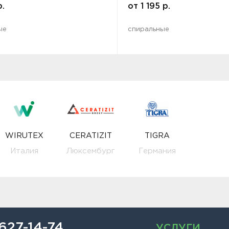
р.
от
1 195
р.
ые
спиральные
WIRUTEX
CERATIZIT
TIGRA
Италия
Люксембург
Германия
 627-14-74
УСЛУГИ