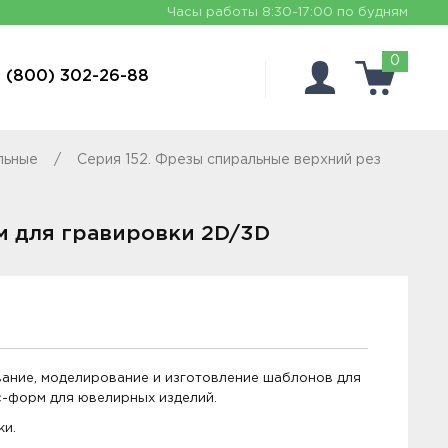
Часы работы
8:30-17:00 по будням
0
 (800) 302-26-88
льные
Серия 152. Фрезы спиральные верхний рез
м для гравировки 2D/3D
вание, моделирование и изготовление шаблонов для
с-форм для ювелирных изделий.
ки.