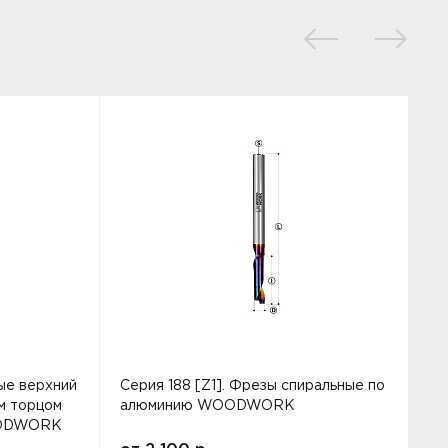
ые верхний
Серия 188 [Z1]. Фрезы спиральные по
С
м торцом
алюминию WOODWORK
OODWORK