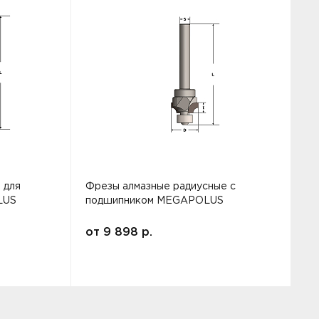
 для
Фрезы алмазные радиусные с
Ф
LUS
подшипником MEGAPOLUS
от
9 898
р.