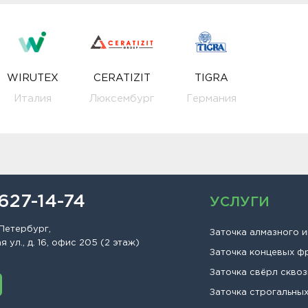
WIRUTEX
CERATIZIT
TIGRA
Италия
Люксембург
Германия
 627-14-74
УСЛУГИ
Петербург,
Заточка алмазного 
 ул., д. 16, офис 205 (2 этаж)
Заточка концевых ф
Заточка свёрл сквоз
Заточка строгальны