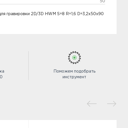
50
для гравировки 2D/3D HWM S=8 R=1,6 D=3,2x50x90
ка
Поможем подобрать
00
инструмент