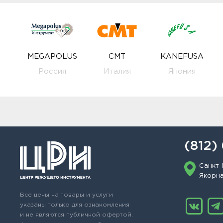
MEGAPOLUS
CMT
KANEFUSA
Россия
Италия
Япония
(812)
Санкт-
Якорная
Все цены на товары и услуги
указаны только для ознакомления
и не являются публичной офертой.