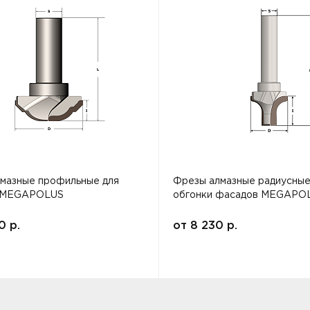
мазные профильные для
Фрезы алмазные радиусные
 MEGAPOLUS
обгонки фасадов MEGAPO
00
р.
от
8 230
р.