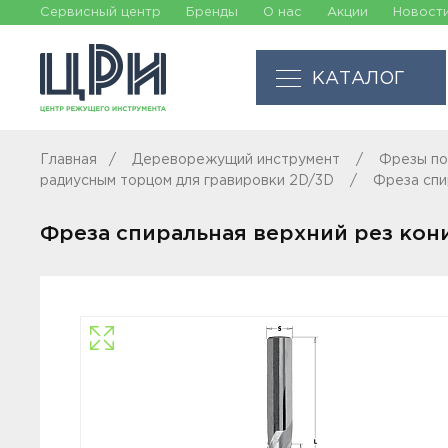
Сервисный центр
Бренды
О нас
Акции
Новост
КАТАЛОГ
Главная
Дереворежущий инструмент
Фрезы по
радиусным торцом для гравировки 2D/3D
Фреза спи
Фреза спиральная верхний рез кон