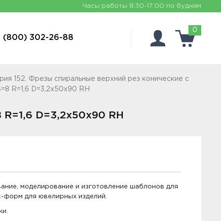
Часы работы
8:30-17:00 по будням
0
 (800) 302-26-88
рия 152. Фрезы спиральные верхний рез конические с
=8 R=1,6 D=3,2x50x90 RH
 R=1,6 D=3,2x50x90 RH
вание, моделирование и изготовление шаблонов для
с-форм для ювелирных изделий.
ки.