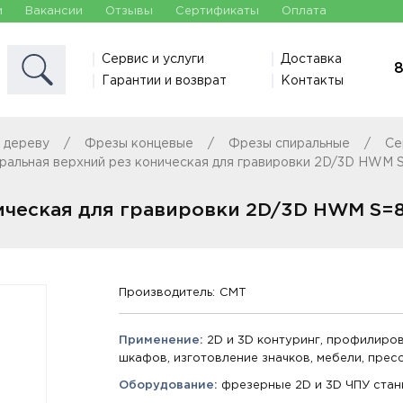
и
Вакансии
Отзывы
Сертификаты
Оплата
Сервис и услуги
Доставка
8
Гарантии и возврат
Контакты
 дереву
Фрезы концевые
Фрезы спиральные
Се
ральная верхний рез коническая для гравировки 2D/3D HWM S
ическая для гравировки 2D/3D HWM S=8
Производитель:
CMT
Применение:
2D и 3D контуринг, профилиро
шкафов, изготовление значков, мебели, прес
Оборудование:
фрезерные 2D и 3D ЧПУ стан