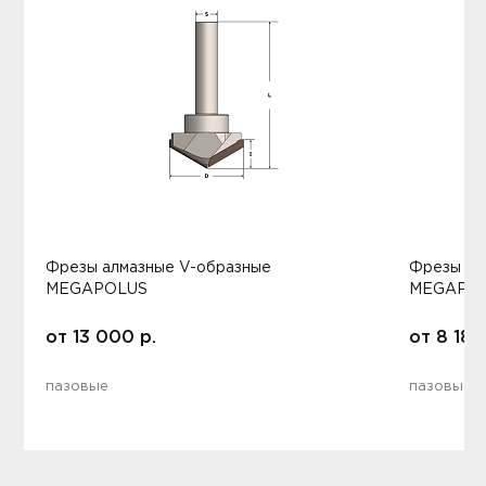
Фрезы алмазные V-образные
Фрезы ал
MEGAPOLUS
MEGAPO
от
13 000
р.
от
8 181
пазовые
пазовые