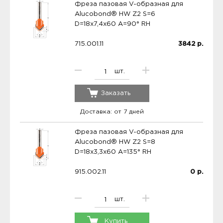
Фреза пазовая V-образная для
Alucobond® HW Z2 S=6
D=18x7,4x60 A=90° RH
715.001.11
3842
р.
шт.
Заказать
Доставка: от 7 дней
Фреза пазовая V-образная для
Alucobond® HW Z2 S=8
D=18x3,3x60 A=135° RH
915.002.11
0
р.
шт.
Купить