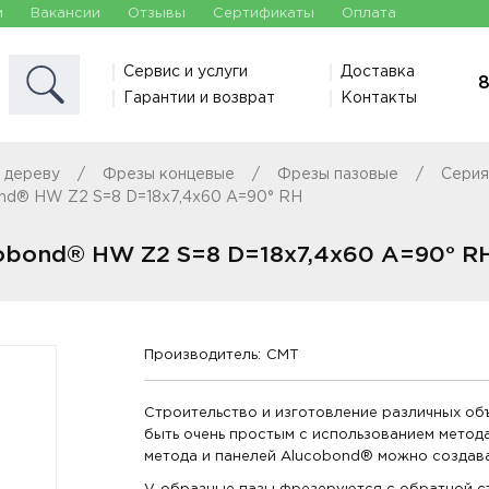
и
Вакансии
Отзывы
Сертификаты
Оплата
Сервис и услуги
Доставка
8
Гарантии и возврат
Контакты
 дереву
Фрезы концевые
Фрезы пазовые
Серия
ond® HW Z2 S=8 D=18x7,4x60 A=90° RH
obond® HW Z2 S=8 D=18x7,4x60 A=90° R
Производитель:
CMT
Строительство и изготовление различных об
быть очень простым с использованием метод
метода и панелей Alucobond® можно создав