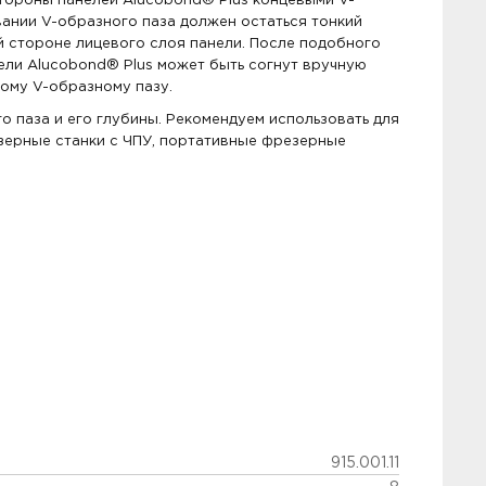
тороны панелей Alucobond® Plus концевыми V-
ании V-образного паза должен остаться тонкий
й стороне лицевого слоя панели. После подобного
ли Alucobond® Plus может быть согнут вручную
ному V-образному пазу.
 паза и его глубины. Рекомендуем использовать для
зерные станки с ЧПУ, портативные фрезерные
915.001.11