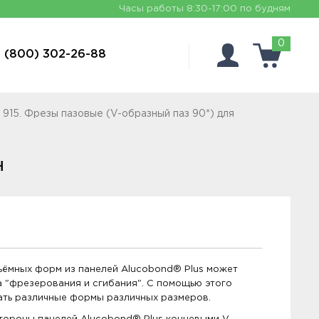
Часы работы
8:30-17:00 по будням
0
 (800) 302-26-88
 915. Фрезы пазовые (V-образный паз 90*) для
H
ъёмных форм из панелей Alucobond® Plus может
а "фрезерования и сгибания". С помощью этого
ать различные формы различных размеров.