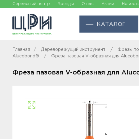
Сервисный центр
Бренды
О нас
Акции
Новост
КАТАЛОГ
Главная
Дереворежущий инструмент
Фрезы по
Alucobond®
Фреза пазовая V-образная для Alucob
Фреза пазовая V-образная для Aluc