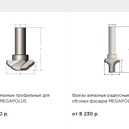
мазные профильные для
Фрезы алмазные радиусные
 MEGAPOLUS
обгонки фасадов MEGAPO
00
р.
от
8 230
р.