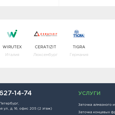
WIRUTEX
CERATIZIT
TIGRA
Италия
Люксембург
Германия
 627-14-74
УСЛУГИ
Петербург,
Заточка алмазного 
 ул., д. 16, офис 205 (2 этаж)
Заточка концевых ф