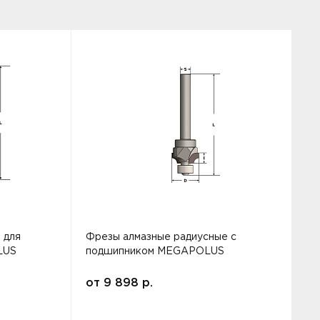
 для
Фрезы алмазные радиусные с
Ф
LUS
подшипником MEGAPOLUS
от
9 898
р.