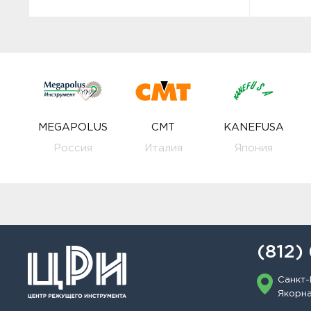
MEGAPOLUS
CMT
KANEFUSA
Россия
Италия
Япония
(812)
Санкт-
Якорная