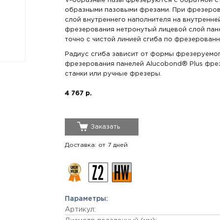
V-образные пазы фрезеруются с обратной с
образными пазовыми фрезами. При фрезеров
слой внутреннего наполнителя на внутренне
фрезерования нетронутый лицевой слой пане
точно с чистой линией сгиба по фрезерован
Радиус сгиба зависит от формы фрезеруемого
фрезерования панелей Alucobond® Plus фре
станки или ручные фрезеры.
4 767 р.
Заказать
Доставка: от 7 дней
Параметры:
Артикул: