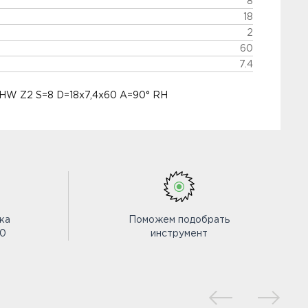
8
18
2
60
7.4
 HW Z2 S=8 D=18x7,4x60 A=90° RH
ка
Поможем подобрать
00
инструмент