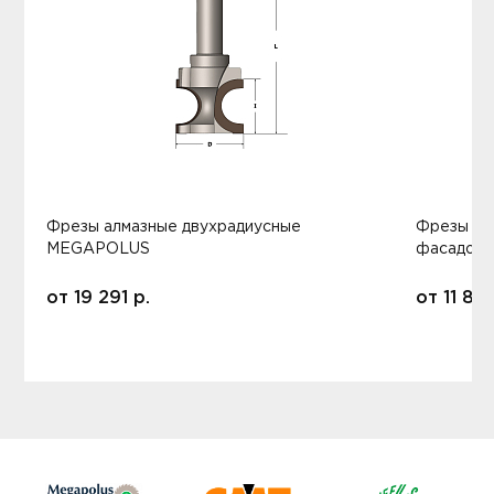
Фрезы алмазные двухрадиусные
Фрезы ал
MEGAPOLUS
фасадов
от
19 291
р.
от
11 80