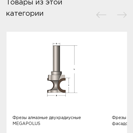
Товары из этой
категории
Фрезы алмазные двухрадиусные
Фрезы ал
MEGAPOLUS
фасадов