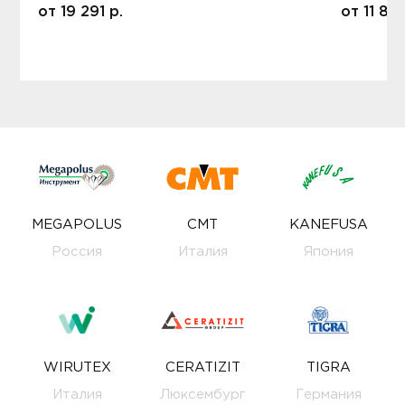
от
19 291
р.
от
11 80
MEGAPOLUS
CMT
KANEFUSA
Россия
Италия
Япония
WIRUTEX
CERATIZIT
TIGRA
Италия
Люксембург
Германия