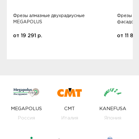
Фрезы алмазные двухрадиусные
Фрезы ал
MEGAPOLUS
фасадов
от
19 291
р.
от
11 80
MEGAPOLUS
CMT
KANEFUSA
Россия
Италия
Япония