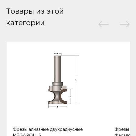
Товары из этой
категории
Фрезы алмазные двухрадиусные
Фрезы ал
MEGAPOLUS
фасадов