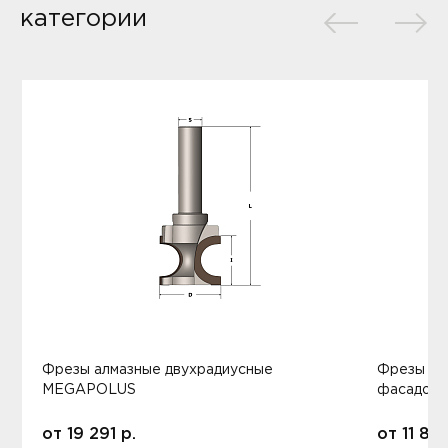
категории
Фрезы алмазные двухрадиусные
Фрезы ал
MEGAPOLUS
фасадов
от
19 291
р.
от
11 80