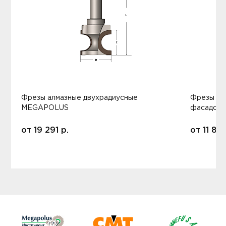
Фрезы алмазные двухрадиусные
Фрезы ал
MEGAPOLUS
фасадов
от
19 291
р.
от
11 80