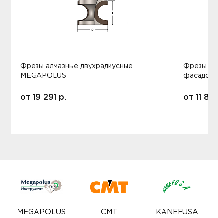
Фрезы алмазные двухрадиусные
Фрезы ал
MEGAPOLUS
фасадов
от
19 291
р.
от
11 80
MEGAPOLUS
CMT
KANEFUSA