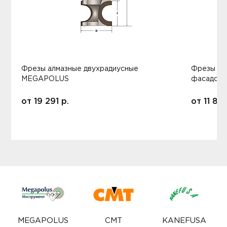
Фрезы алмазные двухрадиусные
Фрезы ал
MEGAPOLUS
фасадов
от
19 291
р.
от
11 80
MEGAPOLUS
CMT
KANEFUSA