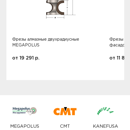
Фрезы алмазные двухрадиусные
Фрезы ал
MEGAPOLUS
фасадов
от
19 291
р.
от
11 80
MEGAPOLUS
CMT
KANEFUSA