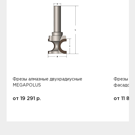
Фрезы алмазные двухрадиусные
Фрезы ал
MEGAPOLUS
фасадов
от
19 291
р.
от
11 80