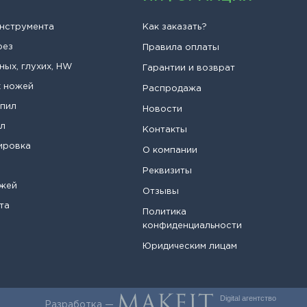
инструмента
Как заказать?
рез
Правила оплаты
ных, глухих, HW
Гарантии и возврат
х ножей
Распродажа
опил
Новости
ил
Контакты
ировка
О компании
Реквизиты
ожей
Отзывы
та
Политика
конфиденциальности
Юридическим лицам
Digital агентство
Разработка —