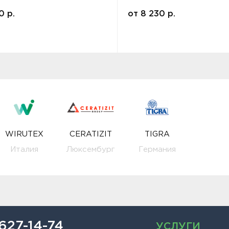
00
р.
от
8 230
р.
WIRUTEX
CERATIZIT
TIGRA
Италия
Люксембург
Германия
 627-14-74
УСЛУГИ