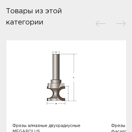
Товары из этой
категории
Фрезы алмазные двухрадиусные
Фрезы ал
MEGAPOLUS
фасадов