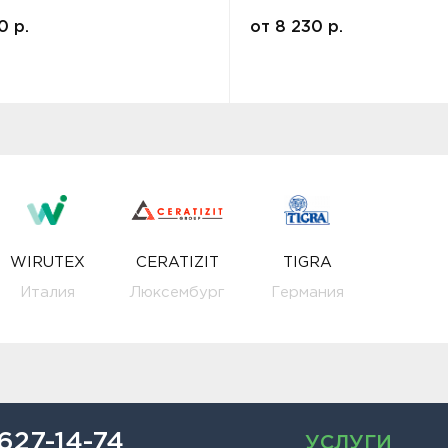
00
р.
от
8 230
р.
WIRUTEX
CERATIZIT
TIGRA
Италия
Люксембург
Германия
 627-14-74
УСЛУГИ