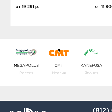
от
19 291
р.
от
11 8
MEGAPOLUS
CMT
KANEFUSA
Россия
Италия
Япония
(812)