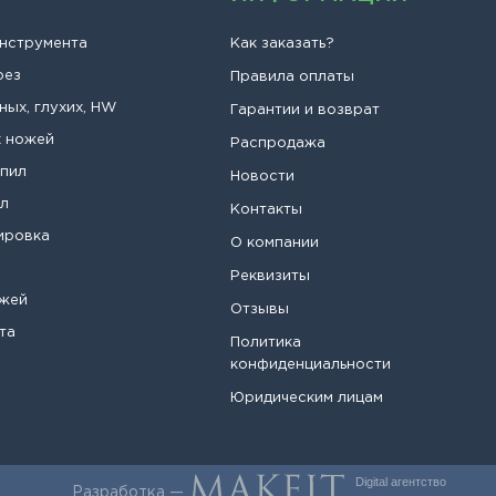
инструмента
Как заказать?
рез
Правила оплаты
ных, глухих, HW
Гарантии и возврат
х ножей
Распродажа
опил
Новости
ил
Контакты
ировка
О компании
Реквизиты
ожей
Отзывы
та
Политика
конфиденциальности
Юридическим лицам
Digital агентство
Разработка —