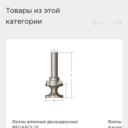
Товары из этой
категории
Фрезы алмазные двухрадиусные
Фрезы ал
MEGAPOLUS
фасадов