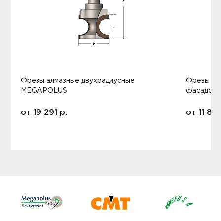
Фрезы алмазные двухрадиусные
Фрезы ал
MEGAPOLUS
фасадов
от
19 291
р.
от
11 80