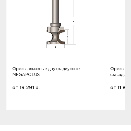
Фрезы алмазные двухрадиусные
Фрезы ал
MEGAPOLUS
фасадов
от
19 291
р.
от
11 80