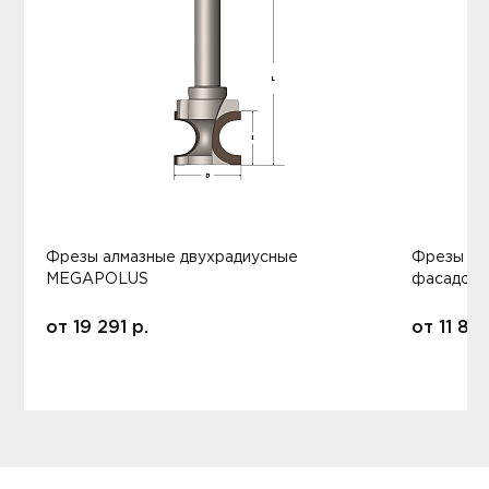
Фрезы алмазные двухрадиусные
Фрезы ал
MEGAPOLUS
фасадов
от
19 291
р.
от
11 80