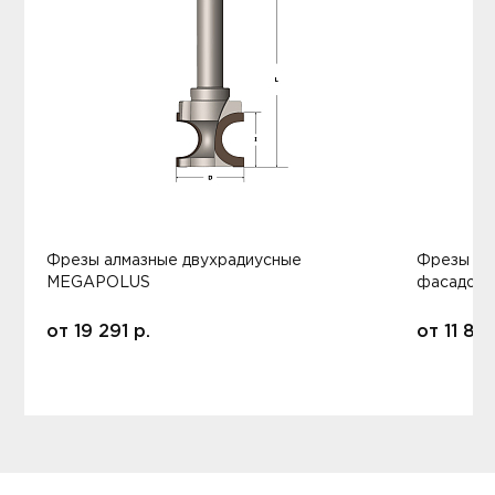
Фрезы алмазные двухрадиусные
Фрезы ал
MEGAPOLUS
фасадов
от
19 291
р.
от
11 80