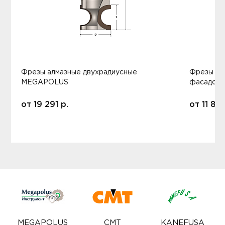
Фрезы алмазные двухрадиусные
Фрезы ал
MEGAPOLUS
фасадов
от
19 291
р.
от
11 80
MEGAPOLUS
CMT
KANEFUSA