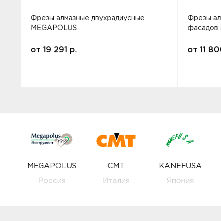
Фрезы алмазные двухрадиусные
Фрезы ал
MEGAPOLUS
фасадов
от
19 291
р.
от
11 8
MEGAPOLUS
CMT
KANEFUSA
Россия
Италия
Япония