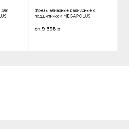
 для
Фрезы алмазные радиусные с
Ф
LUS
подшипником MEGAPOLUS
от
9 898
р.