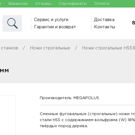
и
Вакансии
Отзывы
Сертификаты
Оплата
Сервис и услуги
Доставка
8
Гарантии и возврат
Контакты
 станков
Ножи строгальные
Ножи строгальные HSS1
 мм
Производитель:
MEGAPOLUS
Сменные фуговальные (строгальные) ножи т
стали HSS с содержанием вольфрама (W) 18%.
твёрдых пород дерева.