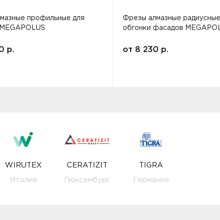
мазные профильные для
Фрезы алмазные радиусные
 MEGAPOLUS
обгонки фасадов MEGAPO
00
р.
от
8 230
р.
WIRUTEX
CERATIZIT
TIGRA
Италия
Люксембург
Германия