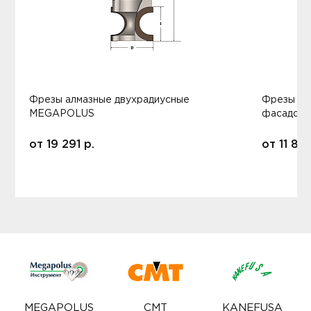
Фрезы алмазные двухрадиусные
Фрезы ал
MEGAPOLUS
фасадов
от
19 291
р.
от
11 80
MEGAPOLUS
CMT
KANEFUSA