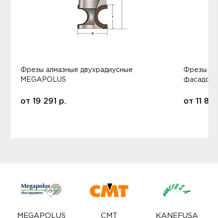
Фрезы алмазные двухрадиусные
Фрезы ал
MEGAPOLUS
фасадов
от
19 291
р.
от
11 80
MEGAPOLUS
CMT
KANEFUSA