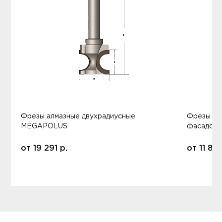
Фрезы алмазные двухрадиусные
Фрезы ал
MEGAPOLUS
фасадов
от
19 291
р.
от
11 80