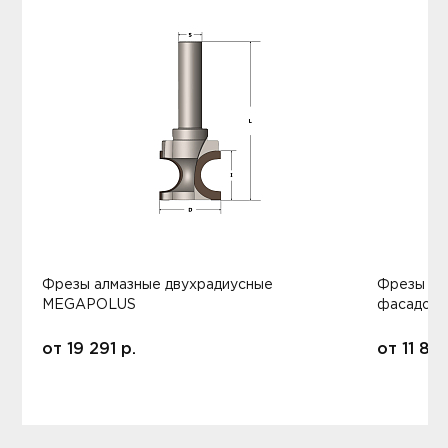
Фрезы алмазные двухрадиусные
Фрезы ал
MEGAPOLUS
фасадов
от
19 291
р.
от
11 80