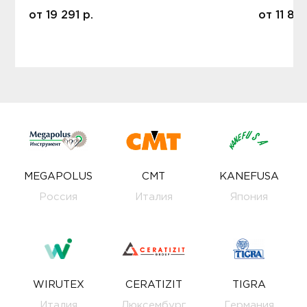
от
19 291
р.
от
11 80
MEGAPOLUS
CMT
KANEFUSA
Россия
Италия
Япония
WIRUTEX
CERATIZIT
TIGRA
Италия
Люксембург
Германия