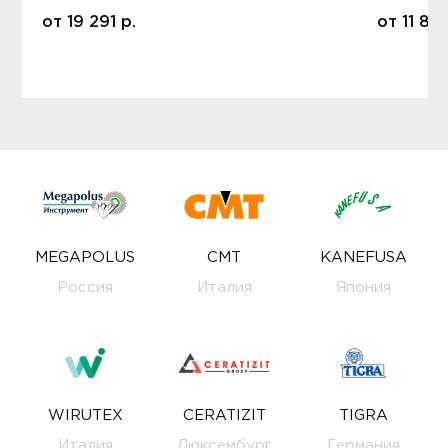
от
19 291
р.
от
11 80
MEGAPOLUS
CMT
KANEFUSA
Россия
Италия
Япония
WIRUTEX
CERATIZIT
TIGRA
Италия
Люксембург
Германия