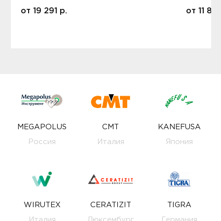
от
19 291
р.
от
11 80
MEGAPOLUS
CMT
KANEFUSA
Россия
Италия
Япония
WIRUTEX
CERATIZIT
TIGRA
Италия
Люксембург
Германия