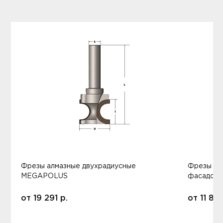
Фрезы алмазные двухрадиусные
Фрезы ал
MEGAPOLUS
фасадов
от
19 291
р.
от
11 80