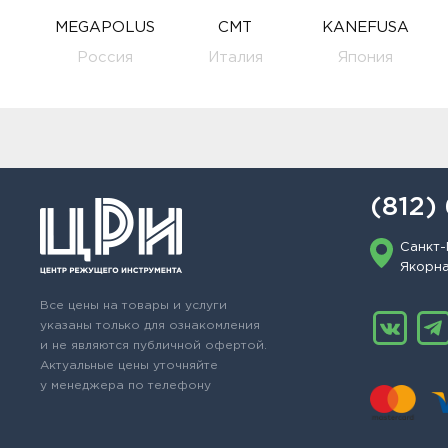
MEGAPOLUS
CMT
KANEFUSA
Россия
Италия
Япония
(812)
Санкт-
Якорная
Все цены на товары и услуги
указаны только для ознакомления
и не являются публичной офертой.
Актуальные цены уточняйте
у менеджера по телефону