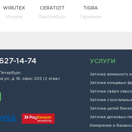
WIRUTEX
CERATIZIT
TIGRA
Италия
Люксембург
Германия
 627-14-74
УСЛУГИ
Петербург,
Заточка алмазного 
 ул., д. 16, офис 205 (2 этаж)
Заточка концевых ф
Заточка свёрл сквоз
Заточка строгальны
Заточка цепей бенз
Заточка дисковых п
Измерение и баланс