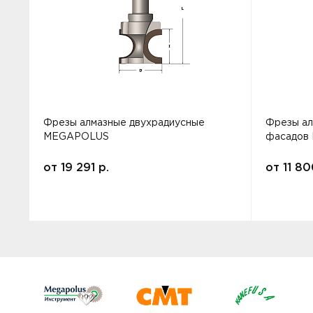
Фрезы алмазные двухрадиусные
Фрезы ал
MEGAPOLUS
фасадов
от
19 291
р.
от
11 8