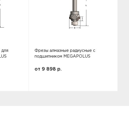
 для
Фрезы алмазные радиусные с
Ф
LUS
подшипником MEGAPOLUS
от
9 898
р.