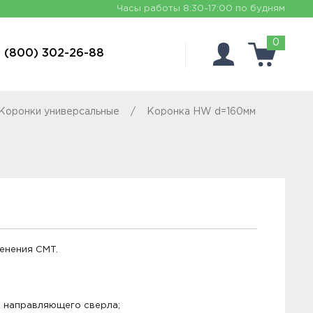
Часы работы
8:30-17:00 по будням
0
 (800) 302-26-88
 Коронки универсальные
Коронка HW d=160мм
енения CMT.
о направляющего сверла;