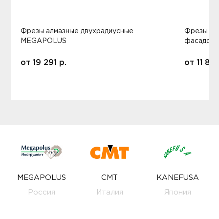
Фрезы алмазные двухрадиусные
Фрезы ал
MEGAPOLUS
фасадов
от
19 291
р.
от
11 80
MEGAPOLUS
CMT
KANEFUSA
Россия
Италия
Япония