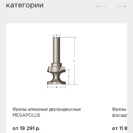
категории
Фрезы алмазные двухрадиусные
Фрезы ал
MEGAPOLUS
фасадов
от
19 291
р.
от
11 80