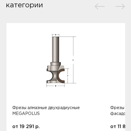
категории
Фрезы алмазные двухрадиусные
Фрезы ал
MEGAPOLUS
фасадов
от
19 291
р.
от
11 80