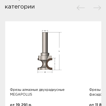
категории
Фрезы алмазные двухрадиусные
Фрезы ал
MEGAPOLUS
фасадов
от
19 291
р.
от
11 80