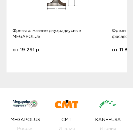
Фрезы алмазные двухрадиусные
Фрезы ал
MEGAPOLUS
фасадов
от
19 291
р.
от
11 80
MEGAPOLUS
CMT
KANEFUSA
Россия
Италия
Япония