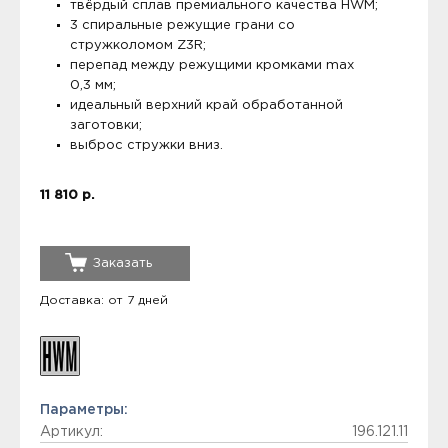
твёрдый сплав премиального качества HWM;
3 спиральные режущие грани со
стружколомом Z3R;
перепад между режущими кромками max
0,3 мм;
идеальный верхний край обработанной
заготовки;
выброс стружки вниз.
11 810 р.
Заказать
Доставка: от 7 дней
Параметры:
Артикул:
196.121.11