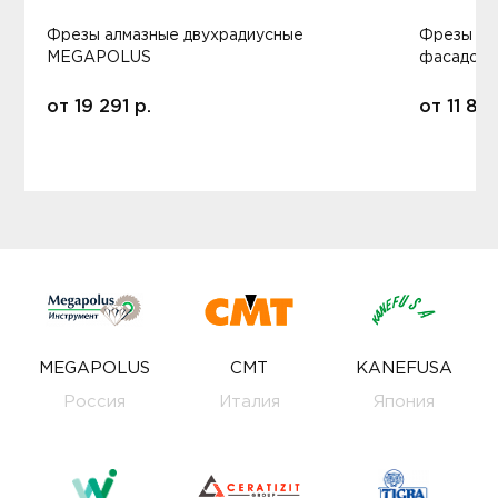
Фрезы алмазные двухрадиусные
Фрезы ал
MEGAPOLUS
фасадов
от
19 291
р.
от
11 80
MEGAPOLUS
CMT
KANEFUSA
Россия
Италия
Япония